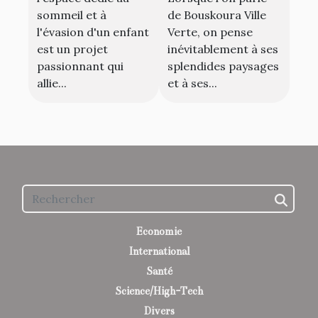
expatriés
de votre enfant
de Bouskoura Ville
sommeil et à
Verte, on pense
l'évasion d'un enfant
inévitablement à ses
est un projet
splendides paysages
passionnant qui
et à ses...
allie...
Economie
International
Santé
Science/High-Tech
Divers