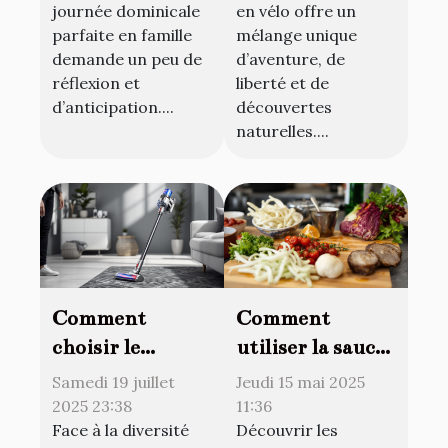
journée dominicale
en vélo offre un
parfaite en famille
mélange unique
demande un peu de
d’aventure, de
réflexion et
liberté et de
d’anticipation....
découvertes
naturelles....
Comment
Comment
choisir le
utiliser la sauce
meilleur
teriyaki pour
Samedi 19 juillet
Jeudi 15 mai 2025
aspirateur sans
transformer vos
2025 23:38
11:36
Face à la diversité
Découvrir les
fil pour votre
plats