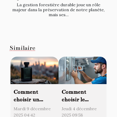
La gestion forestière durable joue un rôle
majeur dans la préservation de notre planète,
mais ses...
Similaire
Comment
Comment
choisir un
choisir le
parfum qui
meilleur service
Mardi 9 décembre
Jeudi 4 décembre
reflète la virilité
de débouchage
2025 04:42
2025 09:58