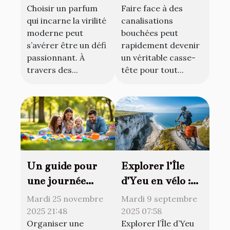
Choisir un parfum
Faire face à des
moderne ?
pour vos
qui incarne la virilité
canalisations
canalisations ?
moderne peut
bouchées peut
s’avérer être un défi
rapidement devenir
passionnant. À
un véritable casse-
travers des...
tête pour tout...
Un guide pour
Explorer l’Île
une journée
d’Yeu en vélo :
dominicale
astuces et
Mardi 25 novembre
Mardi 9 septembre
parfaite en
meilleurs
2025 21:48
2025 07:58
Organiser une
Explorer l’Île d’Yeu
famille
circuits