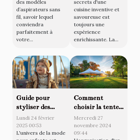
des modèles
secrets d'une
maison ?
d’aspirateurs sans
cuisine inventive et
fil, savoir lequel
savoureuse est
conviendra
toujours une
parfaitement à
expérience
votre...
enrichissante. La...
Guide pour
Comment
styliser des
choisir la tente
vêtements de
idéale pour
Lundi 24 février
Mercredi 27
seconde main
votre prochain
2025 00:53
novembre 2024
L'univers de la mode
09:44
pour bébés
événement en