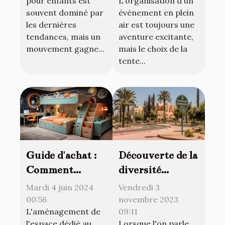
pour enfants est
L'organisation d'un
garçons
plein air
souvent dominé par
événement en plein
les dernières
air est toujours une
tendances, mais un
aventure excitante,
mouvement gagne...
mais le choix de la
tente...
Découverte de la
Guide d'achat :
diversité
Comment
culturelle à
choisir le lit
Vendredi 3
Mardi 4 juin 2024
Bouskoura Ville
combiné parfait
novembre 2023
00:56
09:11
L'aménagement de
Verte pour les
pour la chambre
Lorsque l'on parle
l'espace dédié au