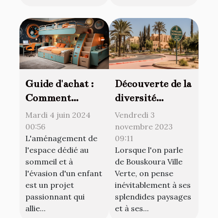
Découverte de la
Guide d'achat :
diversité
Comment
culturelle à
choisir le lit
Vendredi 3
Mardi 4 juin 2024
Bouskoura Ville
combiné parfait
novembre 2023
00:56
09:11
L'aménagement de
Verte pour les
pour la chambre
Lorsque l'on parle
l'espace dédié au
expatriés
de votre enfant
de Bouskoura Ville
sommeil et à
Verte, on pense
l'évasion d'un enfant
inévitablement à ses
est un projet
splendides paysages
passionnant qui
et à ses...
allie...