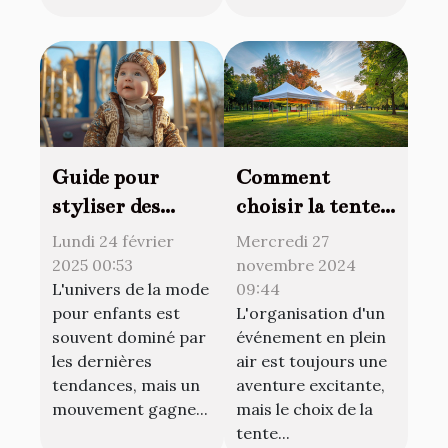
Guide pour
Comment
styliser des
choisir la tente
vêtements de
idéale pour
Lundi 24 février
Mercredi 27
seconde main
votre prochain
2025 00:53
novembre 2024
L'univers de la mode
09:44
pour bébés
événement en
pour enfants est
L'organisation d'un
garçons
plein air
souvent dominé par
événement en plein
les dernières
air est toujours une
tendances, mais un
aventure excitante,
mouvement gagne...
mais le choix de la
tente...