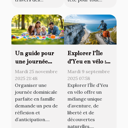
Un guide pour
Explorer l’Île
une journée
d’Yeu en vélo :
dominicale
astuces et
Mardi 25 novembre
Mardi 9 septembre
parfaite en
meilleurs
2025 21:48
2025 07:58
Organiser une
Explorer l’Île d’Yeu
famille
circuits
journée dominicale
en vélo offre un
parfaite en famille
mélange unique
demande un peu de
d’aventure, de
réflexion et
liberté et de
d’anticipation....
découvertes
naturelles....