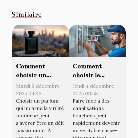
Similaire
Comment
Comment
choisir un
choisir le
parfum qui
meilleur service
Mardi 9 décembre
Jeudi 4 décembre
reflète la virilité
de débouchage
2025 04:42
2025 09:58
Choisir un parfum
Faire face à des
moderne ?
pour vos
qui incarne la virilité
canalisations
canalisations ?
moderne peut
bouchées peut
s’avérer être un défi
rapidement devenir
passionnant. À
un véritable casse-
travers des...
tête pour tout...