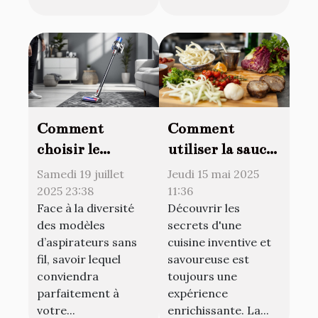
Comment
Comment
choisir le
utiliser la sauce
meilleur
teriyaki pour
Samedi 19 juillet
Jeudi 15 mai 2025
aspirateur sans
transformer vos
2025 23:38
11:36
Face à la diversité
Découvrir les
fil pour votre
plats
des modèles
secrets d'une
maison ?
d’aspirateurs sans
cuisine inventive et
fil, savoir lequel
savoureuse est
conviendra
toujours une
parfaitement à
expérience
votre...
enrichissante. La...