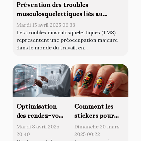
Prévention des troubles
musculosquelettiques liés au
bureau
Mardi 15 avril 2025 06:33
Les troubles musculosquelettiques (TMS)
représentent une préoccupation majeure
dans le monde du travail, en...
Optimisation
Comment les
des rendez-vous
stickers pour
avec des
ongles
Mardi 8 avril 2025
Dimanche 30 mars
spécialistes de la
révolutionnent
20:40
2025 00:22