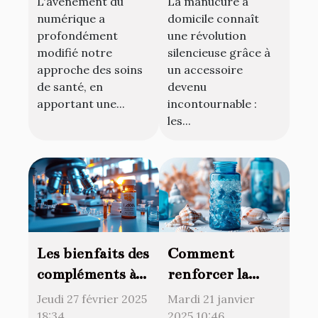
L'avènement du
La manucure à
santé en ligne
la manucure à
numérique a
domicile connaît
domicile
profondément
une révolution
modifié notre
silencieuse grâce à
approche des soins
un accessoire
de santé, en
devenu
apportant une...
incontournable :
les...
Les bienfaits des
Comment
compléments à
renforcer la
base de L-dopa
densité osseuse
Jeudi 27 février 2025
Mardi 21 janvier
sur la motricité
avec des
18:34
2025 10:46