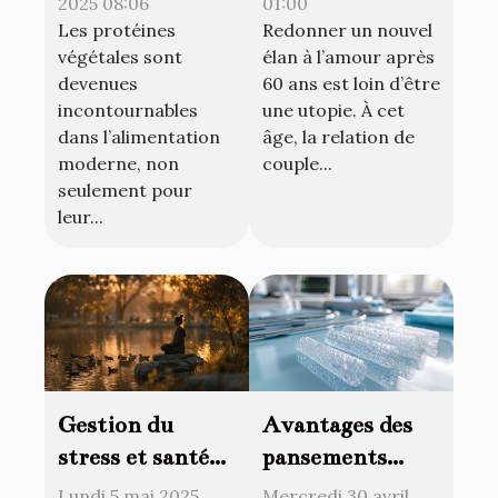
favorisent une
après 60 ans
2025 08:06
01:00
Les protéines
Redonner un nouvel
digestion saine ?
végétales sont
élan à l’amour après
devenues
60 ans est loin d’être
incontournables
une utopie. À cet
dans l’alimentation
âge, la relation de
moderne, non
couple...
seulement pour
leur...
Gestion du
Avantages des
stress et santé
pansements
cardiovasculaire
hydrocellulaires
Lundi 5 mai 2025
Mercredi 30 avril