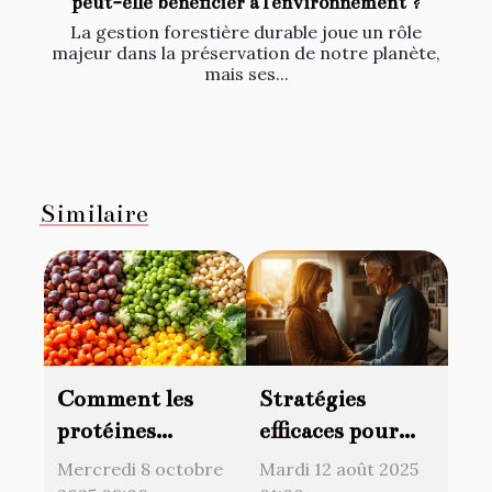
peut-elle bénéficier à l'environnement ?
La gestion forestière durable joue un rôle
majeur dans la préservation de notre planète,
mais ses...
Similaire
Comment les
Stratégies
protéines
efficaces pour
végétales
raviver l'amour
Mercredi 8 octobre
Mardi 12 août 2025