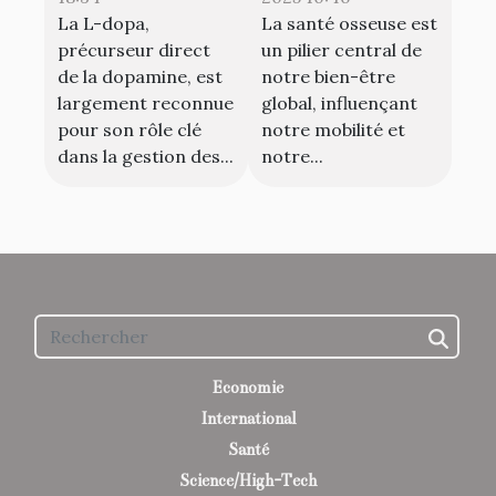
La L-dopa,
La santé osseuse est
suppléments
précurseur direct
un pilier central de
marins
de la dopamine, est
notre bien-être
largement reconnue
global, influençant
pour son rôle clé
notre mobilité et
dans la gestion des...
notre...
Economie
International
Santé
Science/High-Tech