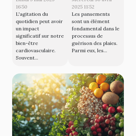
Techniques
pour une
16:50
2025 11:52
L'agitation du
Les pansements
simples pour
guérison efficace
quotidien peut avoir
sont un élément
protéger votre
un impact
fondamental dans le
cœur au
significatif sur notre
processus de
quotidien
bien-être
guérison des plaies.
cardiovasculaire.
Parmi eux, les...
Souvent...