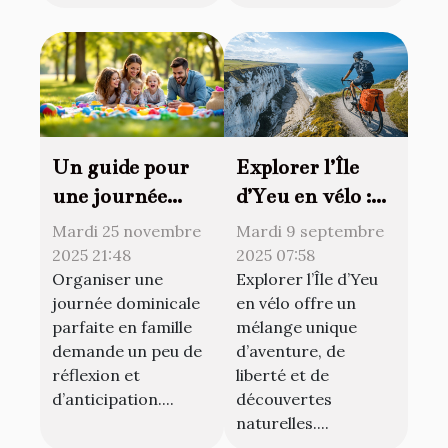
Un guide pour
Explorer l’Île
une journée
d’Yeu en vélo :
dominicale
astuces et
Mardi 25 novembre
Mardi 9 septembre
parfaite en
meilleurs
2025 21:48
2025 07:58
Organiser une
Explorer l’Île d’Yeu
famille
circuits
journée dominicale
en vélo offre un
parfaite en famille
mélange unique
demande un peu de
d’aventure, de
réflexion et
liberté et de
d’anticipation....
découvertes
naturelles....