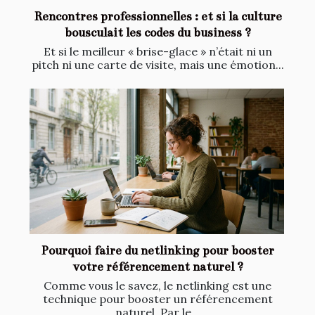
Rencontres professionnelles : et si la culture
bousculait les codes du business ?
Et si le meilleur « brise-glace » n’était ni un
pitch ni une carte de visite, mais une émotion...
Pourquoi faire du netlinking pour booster
votre référencement naturel ?
Comme vous le savez, le netlinking est une
technique pour booster un référencement
naturel. Par le...