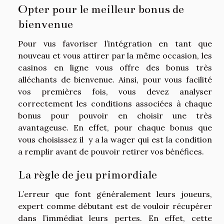
Opter pour le meilleur bonus de
bienvenue
Pour vus favoriser l’intégration en tant que
nouveau et vous attirer par la même occasion, les
casinos en ligne vous offre des bonus très
alléchants de bienvenue. Ainsi, pour vous facilité
vos premières fois, vous devez analyser
correctement les conditions associées à chaque
bonus pour pouvoir en choisir une très
avantageuse. En effet, pour chaque bonus que
vous choisissez il y a la wager qui est la condition
a remplir avant de pouvoir retirer vos bénéfices.
La règle de jeu primordiale
L’erreur que font généralement leurs joueurs,
expert comme débutant est de vouloir récupérer
dans l’immédiat leurs pertes. En effet, cette