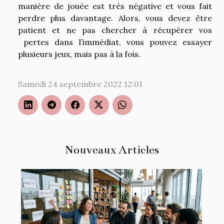
manière de jouée est très négative et vous fait
perdre plus davantage. Alors, vous devez être
patient et ne pas chercher à récupérer vos
pertes dans l’immédiat, vous pouvez essayer
plusieurs jeux, mais pas à la fois.
Samedi 24 septembre 2022 12:01
Nouveaux Articles